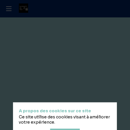
Déjeuner
&
échanges
15
juin
2026
—
10:15
A propos des cookies sur ce site
-
Ce site utilise des cookies visant à améliorer
11:15
votre expérience.
Plénière