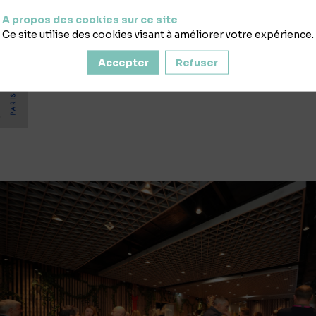
connecté.
A propos des cookies sur ce site
Optimisation des données
: méthodes pour 
Ce site utilise des cookies visant à améliorer votre expérience.
améliorer la personnalisation.
Accepter
Refuser
Cas industriels concrets
: retours d’expérien
production et la gestion d’inventaire.