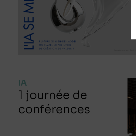
IA
1 journée de
conférences