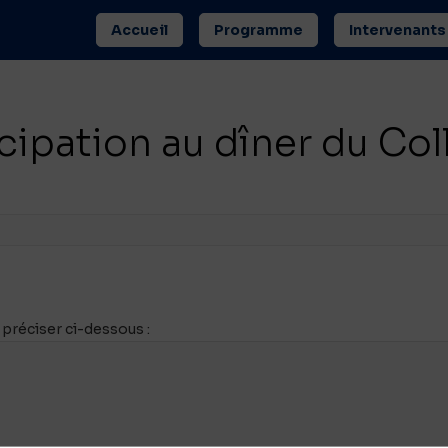
Accueil
Programme
Intervenants
icipation au dîner du Co
e préciser ci-dessous :